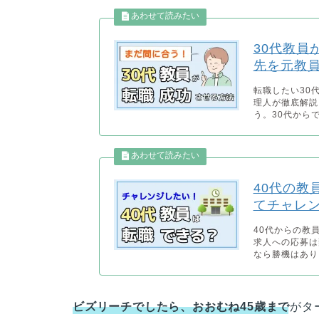
30代教員
先を元教
転職したい30
理人が徹底解説
う。30代からで
40代の教
てチャレ
40代からの教
求人への応募は
なら勝機はありま
ビズリーチでしたら、おおむね45歳まで
がタ