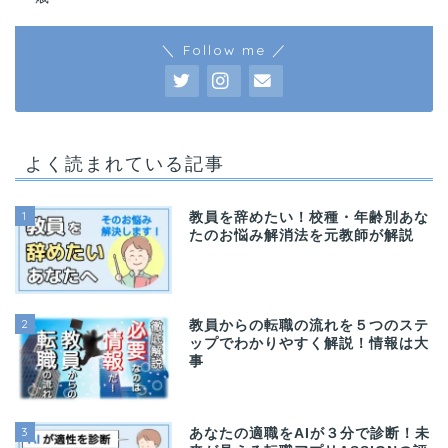
＼ Follow me ／
よく読まれている記事
1
教員を辞めたい！校種・年齢別あな
たのお悩み解消法を元教師が解説
2
教員からの転職の流れを５つのステ
ップでわかりやすく解説！情報は大
事
3
あなたの適職をAIが３分で診断！未