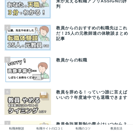
来が見える転職アプリASSIGNの評
判
4
教員からのおすすめの転職先はこれ
だ！25人の元教師達の体験談まとめ
記事
5
教員からの転職
6
教員を辞める！っていつ誰に言えば
いいの？年度途中でも退職できます
7
教員免許更新制の廃止はいつから？
転職体験談
転職サイトの口コミ
転職のコツ
教員生活
2022年7月１日からに決定