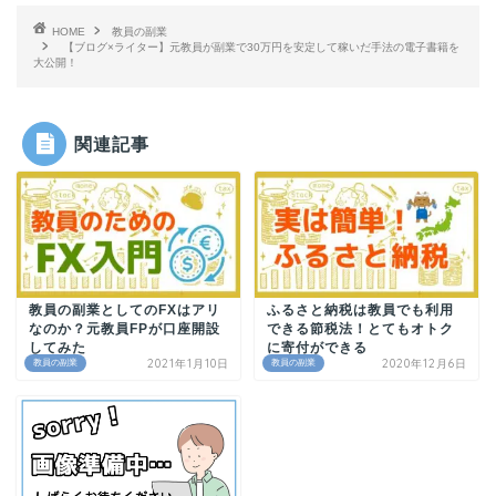
HOME
教員の副業
【ブログ×ライター】元教員が副業で30万円を安定して稼いだ手法の電子書籍を
大公開！
関連記事
教員の副業としてのFXはアリ
ふるさと納税は教員でも利用
なのか？元教員FPが口座開設
できる節税法！とてもオトク
してみた
に寄付ができる
2021年1月10日
2020年12月6日
教員の副業
教員の副業