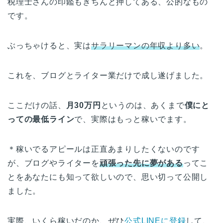
税理士さんの印鑑もきちんと押してある、公的なもの
です。
ぶっちゃけると、実は
サラリーマンの年収より多い
。
これを、ブログとライター業だけで成し遂げました。
ここだけの話、
月30万円
というのは、あくまで
僕にと
っての最低ライン
で、実際はもっと稼いでます。
＊稼いでるアピールは正直あまりしたくないのです
が、ブログやライターを
頑張った先に夢がある
ってこ
とをあなたにも知って欲しいので、思い切って公開し
ました。
実際、いくら稼いだのか、ぜひ
公式LINEに登録
して、