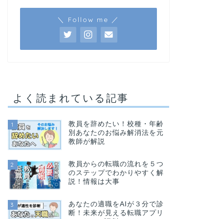
＼ Follow me ／
よく読まれている記事
教員を辞めたい！校種・年齢
1
別あなたのお悩み解消法を元
教師が解説
教員からの転職の流れを５つ
2
のステップでわかりやすく解
説！情報は大事
あなたの適職をAIが３分で診
3
断！未来が見える転職アプリ