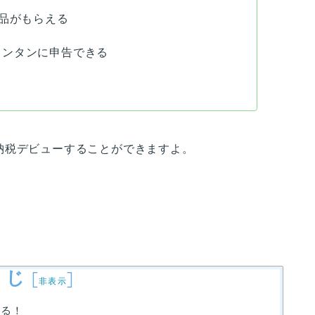
品がもらえる
カンタンに申告できる
る
納税デビューすることができますよ。
くじ
[
]
非表示
きる！