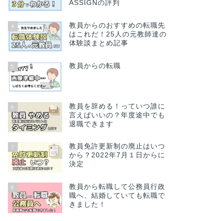
ASSIGNの評判
教員からのおすすめの転職先
4
はこれだ！25人の元教師達の
体験談まとめ記事
教員からの転職
5
教員を辞める！っていつ誰に
6
言えばいいの？年度途中でも
退職できます
教員免許更新制の廃止はいつ
7
から？2022年7月１日からに
決定
教員から転職して公務員行政
8
職へ、結婚していても転職で
きました！