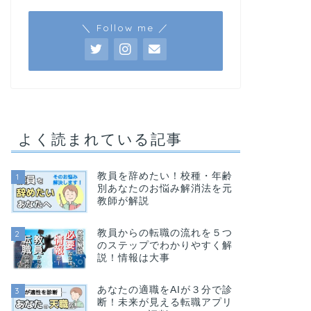
＼ Follow me ／
よく読まれている記事
教員を辞めたい！校種・年齢
1
別あなたのお悩み解消法を元
教師が解説
教員からの転職の流れを５つ
2
のステップでわかりやすく解
説！情報は大事
あなたの適職をAIが３分で診
3
断！未来が見える転職アプリ