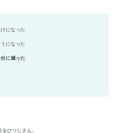
かけになった
ようになった
半分に減った
た
語るひつじさん。