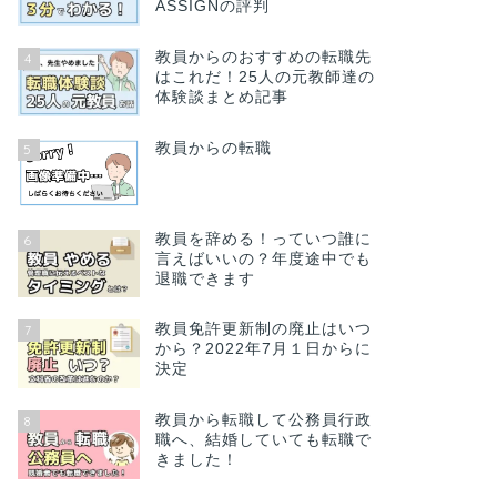
ASSIGNの評判
教員からのおすすめの転職先
4
はこれだ！25人の元教師達の
体験談まとめ記事
教員からの転職
5
教員を辞める！っていつ誰に
6
言えばいいの？年度途中でも
退職できます
教員免許更新制の廃止はいつ
7
から？2022年7月１日からに
決定
教員から転職して公務員行政
8
職へ、結婚していても転職で
きました！