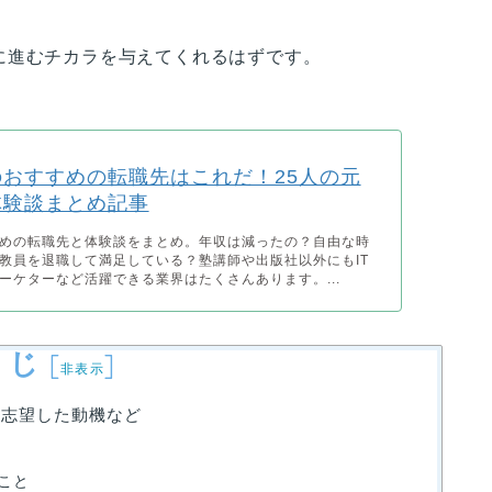
に進むチカラを与えてくれるはずです。
おすすめの転職先はこれだ！25人の元
体験談まとめ記事
めの転職先と体験談をまとめ。年収は減ったの？自由な時
教員を退職して満足している？塾講師や出版社以外にもIT
ーケターなど活躍できる業界はたくさんあります。...
くじ
[
]
非表示
、志望した動機など
こと