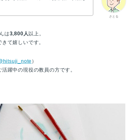
さとる
んは
3,800人
以上。
できて嬉しいです。
@hitsuji_note
）
ご活躍中の現役の教員の方です。