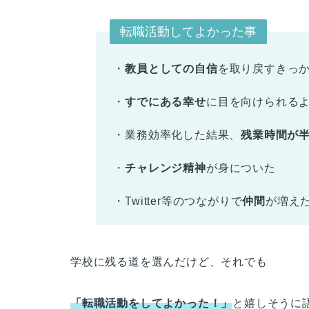
転職活動してよかった事
・
教員としての自信
を取り戻すきっ
・
すでにある幸せ
に目を向けられる
・業務効率化した結果、
残業時間が
・
チャレンジ精神
が身についた
・Twitter等のつながりで
仲間
が増え
学校に残る道を選んだけど、それでも
「転職活動をしてよかった！」
と嬉しそうに