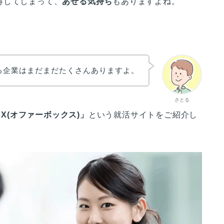
得してしまって、
あせる気持ち
もありますよね。
る企業はまだまだたくさんありますよ。
さとる
BoX(オファーボックス)
」
という就活サイトをご紹介し