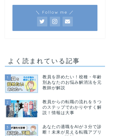
＼ Follow me ／
よく読まれている記事
教員を辞めたい！校種・年齢
1
別あなたのお悩み解消法を元
教師が解説
教員からの転職の流れを５つ
2
のステップでわかりやすく解
説！情報は大事
あなたの適職をAIが３分で診
3
断！未来が見える転職アプリ