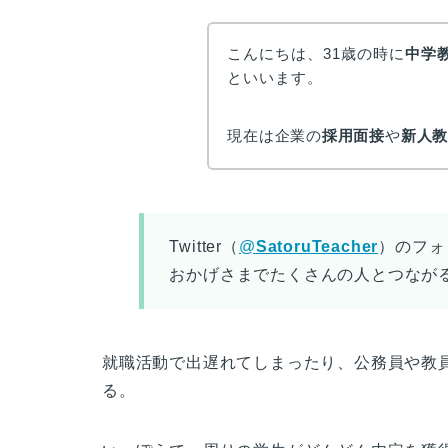
こんにちは、31歳の時に
中学
といいます。
現在は企業の
採用面接
や
新人
Twitter（
@
SatoruTeacher
）のフォ
おかげさまでたくさんの人とつなが
就職活動で出遅れてしまったり、公務員や教
る。