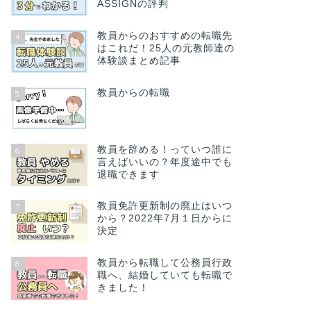
ASSIGNの評判
教員からのおすすめの転職先
4
はこれだ！25人の元教師達の
体験談まとめ記事
教員からの転職
5
教員を辞める！っていつ誰に
6
言えばいいの？年度途中でも
退職できます
教員免許更新制の廃止はいつ
7
から？2022年7月１日からに
決定
教員から転職して公務員行政
8
職へ、結婚していても転職で
きました！