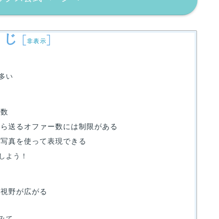
くじ
[
]
非表示
多い
の数
から送るオファー数には制限がある
や写真を使って表現できる
しよう！
の視野が広がる
みて