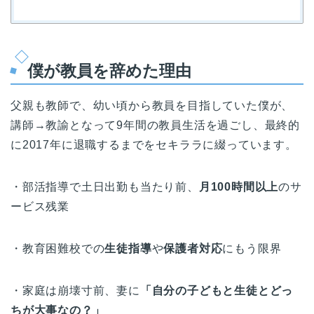
僕が教員を辞めた理由
父親も教師で、幼い頃から教員を目指していた僕が、
講師→教諭となって9年間の教員生活を過ごし、最終的
に2017年に退職するまでをセキララに綴っています。
・部活指導で土日出勤も当たり前、
月100時間以上
のサ
ービス残業
・教育困難校での
生徒指導
や
保護者対応
にもう限界
・家庭は崩壊寸前、妻に
「自分の子どもと生徒とどっ
ちが大事なの？」