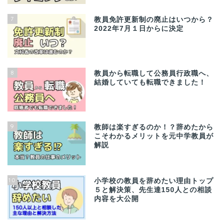
7
教員免許更新制の廃止はいつから？
2022年7月１日からに決定
8
教員から転職して公務員行政職へ、
結婚していても転職できました！
9
教師は楽すぎるのか！？辞めたから
こそわかるメリットを元中学教員が
解説
10
小学校の教員を辞めたい理由トップ
５と解決策、先生達150人との相談
内容を大公開