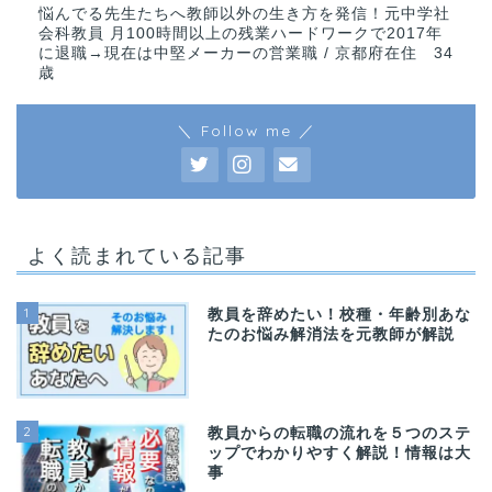
悩んでる先生たちへ教師以外の生き方を発信！元中学社
会科教員 月100時間以上の残業ハードワークで2017年
に退職→現在は中堅メーカーの営業職 / 京都府在住 34
歳
＼ Follow me ／
よく読まれている記事
1
教員を辞めたい！校種・年齢別あな
たのお悩み解消法を元教師が解説
2
教員からの転職の流れを５つのステ
ップでわかりやすく解説！情報は大
事