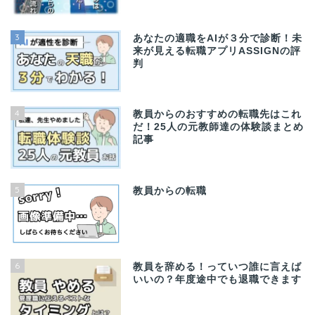
3
あなたの適職をAIが３分で診断！未
来が見える転職アプリASSIGNの評
判
4
教員からのおすすめの転職先はこれ
だ！25人の元教師達の体験談まとめ
記事
5
教員からの転職
6
教員を辞める！っていつ誰に言えば
いいの？年度途中でも退職できます