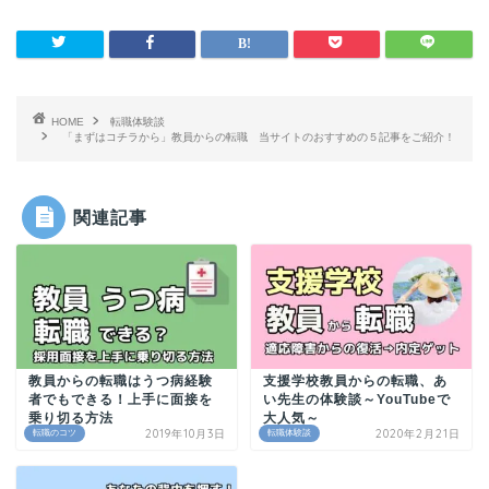
HOME
転職体験談
「まずはコチラから」教員からの転職 当サイトのおすすめの５記事をご紹介！
関連記事
教員からの転職はうつ病経験
支援学校教員からの転職、あ
者でもできる！上手に面接を
い先生の体験談～YouTubeで
乗り切る方法
大人気～
2019年10月3日
2020年2月21日
転職のコツ
転職体験談