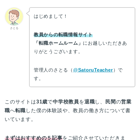
はじめまして！
さとる
教員からの転職情報サイト
「転職ホームルーム」
にお越しいただきあ
りがとうございます。
管理人のさとる（
@
SatoruTeacher
）で
す。
このサイトは
31歳
で
中学校教員
を
退職
し、
民間
の
営業
職
へ
転職
した僕の体験談や、教員の働き方について書
いています。
まずはおすすめの５記事
をご紹介させていただきま