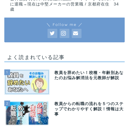
に退職→現在は中堅メーカーの営業職 / 京都府在住 34
歳
＼ Follow me ／
よく読まれている記事
1
教員を辞めたい！校種・年齢別あな
たのお悩み解消法を元教師が解説
2
教員からの転職の流れを５つのステ
ップでわかりやすく解説！情報は大
事