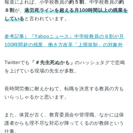
報道によれば、小学校教員の
約５割
、中学校教員の
約
８割
が、
過労死ラインを超える月100時間以上の残業を
している
と言われています。
参考記事）『Yahooニュース』中学校教員の８割が月
100時間超の残業 働き方改革「上限規制」の対象外
Twitterでも
「＃先生死ぬかも」
のハッシュタグで悲鳴
を上げている現場の先生が多数。
長時間労働に耐えかねて、転職を決意する教員の方も
いらっしゃるかと思います。
また、体質が古く、教育委員会や管理職、なかには保
護者からも理不尽な対応が降ってくるのが教師という
仕事。