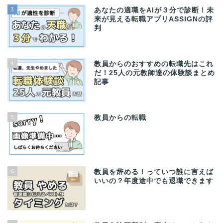
3
あなたの適職をAIが３分で診断！未
来が見える転職アプリASSIGNの評
判
4
教員からのおすすめの転職先はこれ
だ！25人の元教師達の体験談まとめ
記事
5
教員からの転職
6
教員を辞める！っていつ誰に言えば
いいの？年度途中でも退職できます