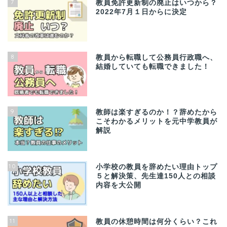
7
教員免許更新制の廃止はいつから？
2022年7月１日からに決定
8
教員から転職して公務員行政職へ、
結婚していても転職できました！
9
教師は楽すぎるのか！？辞めたから
こそわかるメリットを元中学教員が
解説
10
小学校の教員を辞めたい理由トップ
５と解決策、先生達150人との相談
内容を大公開
11
教員の休憩時間は何分くらい？これ