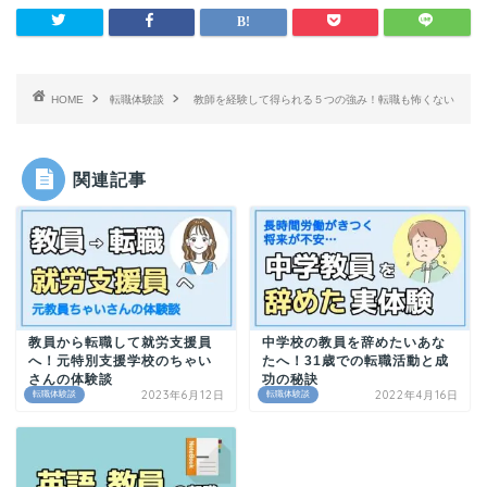
HOME
転職体験談
教師を経験して得られる５つの強み！転職も怖くない
関連記事
教員から転職して就労支援員
中学校の教員を辞めたいあな
へ！元特別支援学校のちゃい
たへ！31歳での転職活動と成
さんの体験談
功の秘訣
2023年6月12日
2022年4月16日
転職体験談
転職体験談