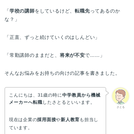
「
学校の講師
をしているけど、
転職先
ってあるのか
な？」
「正直、ずっと続けていくのはしんどい」
「常勤講師のままだと、
将来が不安
で……」
そんなお悩みをお持ちの向けの記事を書きました。
こんにちは、31歳の時に
中学教員から機械
メーカーへ転職
したさとるといいます。
さとる
現在は企業の
採用面接
や
新人教育
も担当し
ています。