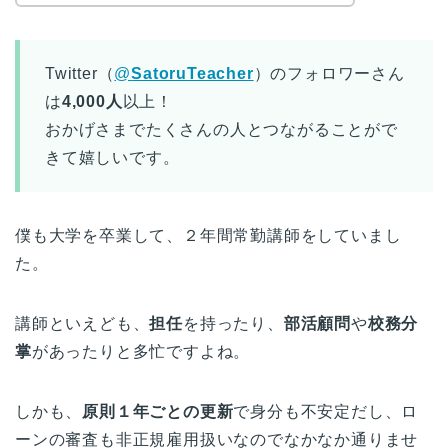
Twitter（
@
SatoruTeacher
）のフォロワーさん
は
4,000人
以上！
おかげさまでたくさんの人とつながることがで
きて嬉しいです。
僕も大学を卒業して、２年間常勤講師をしていまし
た。
講師といえども、
担任
を持ったり、
部活顧問
や
校務分
掌
があったりと多忙ですよね。
しかも、
原則１年ごとの更新
で身分も不安定だし、ロ
ーンの審査も非正規雇用扱いなのでなかなか通りませ