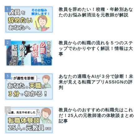
1
教員を辞めたい！校種・年齢別あな
たのお悩み解消法を元教師が解説
2
教員からの転職の流れを５つのステ
ップでわかりやすく解説！情報は大
事
3
あなたの適職をAIが３分で診断！未
来が見える転職アプリASSIGNの評
判
4
教員からのおすすめの転職先はこれ
だ！25人の元教師達の体験談まとめ
記事