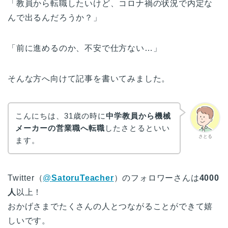
「教員から転職したいけど、コロナ禍の状況で内定な
んで出るんだろうか？」
「前に進めるのか、不安で仕方ない…」
そんな方へ向けて記事を書いてみました。
こんにちは、31歳の時に
中学教員から機械
メーカーの営業職へ転職
したさとるといい
さとる
ます。
Twitter（
@
SatoruTeacher
）のフォロワーさんは
4000
人
以上！
おかげさまでたくさんの人とつながることができて嬉
しいです。