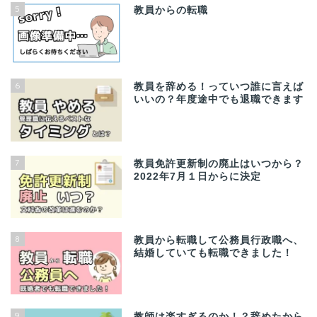
5
教員からの転職
6
教員を辞める！っていつ誰に言えば
いいの？年度途中でも退職できます
7
教員免許更新制の廃止はいつから？
2022年7月１日からに決定
8
教員から転職して公務員行政職へ、
結婚していても転職できました！
9
教師は楽すぎるのか！？辞めたから