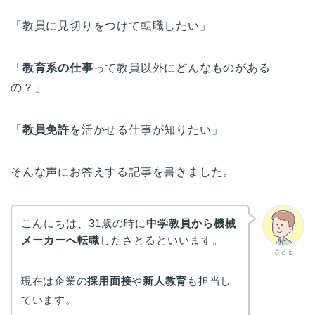
「教員に見切りをつけて転職したい」
「
教育系の仕事
って教員以外にどんなものがある
の？」
「
教員免許
を活かせる仕事が知りたい」
そんな声にお答えする記事を書きました。
こんにちは、31歳の時に
中学教員から機械
メーカーへ転職
したさとるといいます。
さとる
現在は企業の
採用面接
や
新人教育
も担当し
ています。